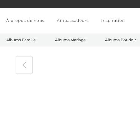
Accéder au contenu principal
À propos de nous
Ambassadeurs
Inspiration
Albums Famille
Albums Mariage
Albums Boudoir