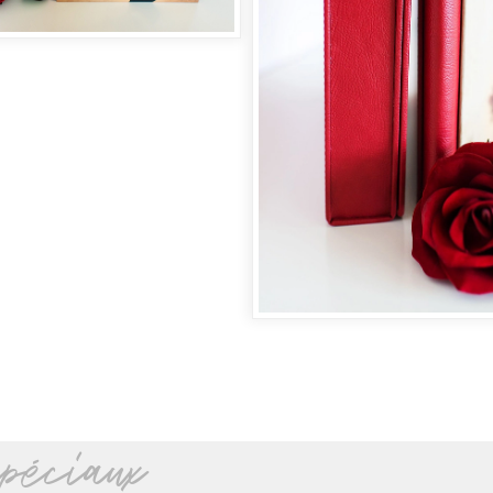
péciaux