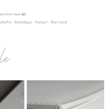
 inscrivez-vous
ici
.
ksPro - Emballages - Format* - Étui Coral
ble