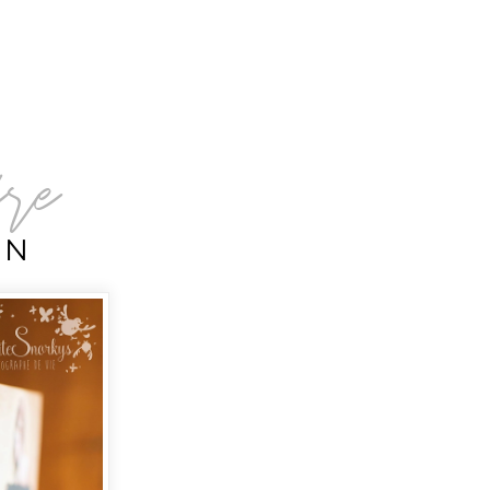
ire
ON