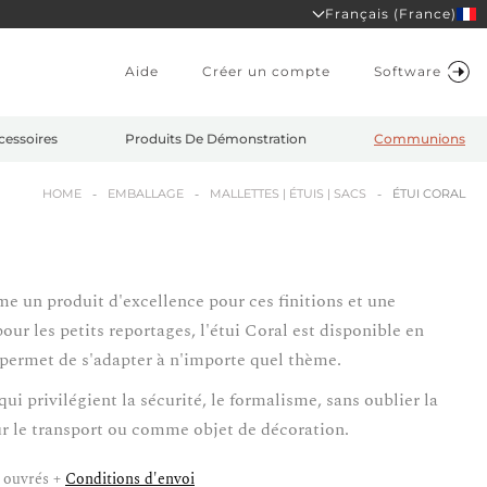
Français (France)
Aide
Créer un compte
Software
cessoires
Produits De Démonstration
Communions
HOME
EMBALLAGE
MALLETTES | ÉTUIS | SACS
ÉTUI CORAL
me un produit d'excellence pour ces finitions et une
our les petits reportages, l'étui Coral est disponible en
i permet de s'adapter à n'importe quel thème.
qui privilégient la sécurité, le formalisme, sans oublier la
ur le transport ou comme objet de décoration.
 ouvrés +
Conditions d'envoi