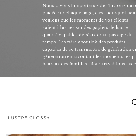
Nous savons l'importance de l'histoire qui 
plusieurs types de papier qui ont 
placée sur chaque page, c'est pourquoi nou
caractéristiques et des finitions différentes
voulons que les moments de vos clients
Vous pouvez choisir votre papier en fonction
soient illustrés sur des papiers de haute
de la couleur, de la texture au toucher et de la
qualité capables de résister au passage du
qualité d'impression. Nous présentons les
temps. Les faire aboutir à des produits
papiers de la manière plus détaillée possible
capables de se transmettre de génération e
afin que vous puissiez décider lequel convien
génération en racontant les moments les p
heureux des familles. Nous travaillons avec