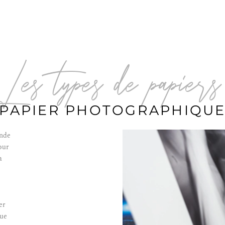
les types de papiers
PAPIER PHOTOGRAPHIQU
ande
our
à
er
que