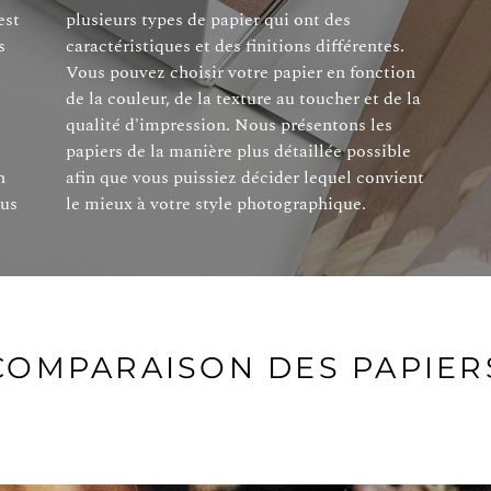
est
des
s
.
n
t
lus
le mieux à votre style photographique.
COMPARAISON DES PAPIER