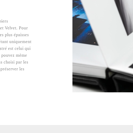
piers
et Velvet. Pour
es plus épaisses
i étant uniquement
stré est celui qui
us pouvez même
s choisi par les
préserver les