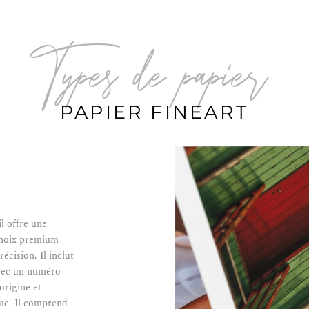
types de papier
PAPIER FINEART
il offre une
 choix premium
écision. Il inclut
avec un numéro
origine et
que. Il comprend